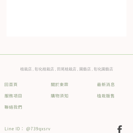
植栽店
彰化植栽店
田尾植栽店
園藝店
彰化園藝店
回首頁
關於東霖
最新消息
服務項目
購物須知
植栽販售
聯絡我們
@739qxsrv